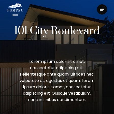
Skip
Menu
to
main
Close
content
Menu
1
0
1
C
i
t
y
B
o
u
l
e
v
a
r
d
Lorem
ipsum
dolor
sit
amet,
consectetur
adipiscing
elit.
Pellentesque
ante
quam,
ultrices
nec
vulputate
et,
egestas
et
quam.
Lorem
ipsum
dolor
sit
amet,
consectetur
adipiscing
elit.
Quisque
vestibulum,
nunc
in
finibus
condimentum.